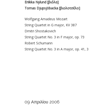
Eriikka Nylund [βιόλα]
Tomas Djupsjöbacka [βιολοτσέλο]
Wolfgang Amadeus Mozart
String Quartet in G major, KV 387
Dmitri Shostakovich
String Quartet No. 3 in F major, op. 73
Robert Schumann
String Quartet No. 3 in A major, op. 41, 3
09 Απριλίου 2006