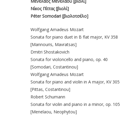
Μενέλαος Μενελάου [βιολί]
Νίκος Πίττας [βιολί]
Péter Somodari [βιολοτσέλο]
Wolfgang Amadeus Mozart
Sonata for piano duet in B flat major, KV 358
[Mannouris, Mavratsas]
Dmitri Shostakovich
Sonata for violoncello and piano, op. 40
[Somodari, Costantinou]
Wolfgang Amadeus Mozart
Sonata for piano and violin in A major, KV 305
[Pittas, Costantinou]
Robert Schumann
Sonata for violin and piano in a minor, op. 105
[Menelaou, Neophytou]