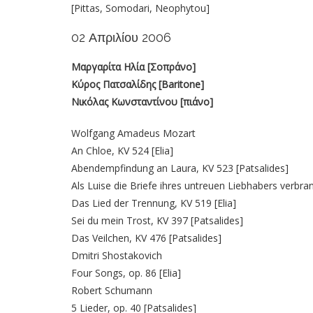
[Pittas, Somodari, Neophytou]
02 Απριλίου 2006
Μαργαρίτα Ηλία [Σοπράνο]
Κύρος Πατσαλίδης [Baritone]
Νικόλας Κωνσταντίνου [πιάνο]
Wolfgang Amadeus Mozart
An Chloe, KV 524 [Elia]
Abendempfindung an Laura, KV 523 [Patsalides]
Als Luise die Briefe ihres untreuen Liebhabers verbran
Das Lied der Trennung, KV 519 [Elia]
Sei du mein Trost, KV 397 [Patsalides]
Das Veilchen, KV 476 [Patsalides]
Dmitri Shostakovich
Four Songs, op. 86 [Elia]
Robert Schumann
5 Lieder, op. 40 [Patsalides]