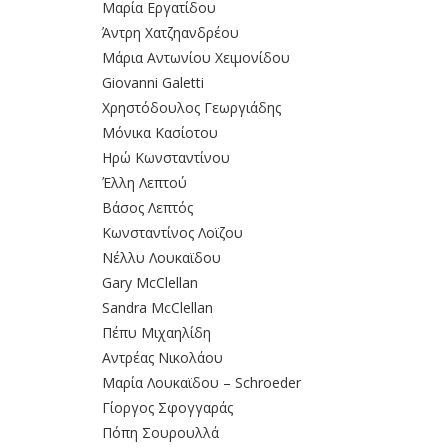
Μαρία Εργατίδου
Άντρη Χατζηανδρέου
Μάρια Αντωνίου Χειμονίδου
Giovanni Galetti
Χρηστόδουλος Γεωργιάδης
Μόνικα Κασίοτου
Ηρώ Κωνσταντίνου
Έλλη Λεπτού
Βάσος Λεπτός
Κωνσταντίνος Λοϊζου
Νέλλυ Λουκαϊδου
Gary McClellan
Sandra McClellan
Πέπυ Μιχαηλίδη
Αντρέας Νικολάου
Μαρία Λουκαϊδου – Schroeder
Γίοργος Σφογγαράς
Πόπη Σουρουλλά