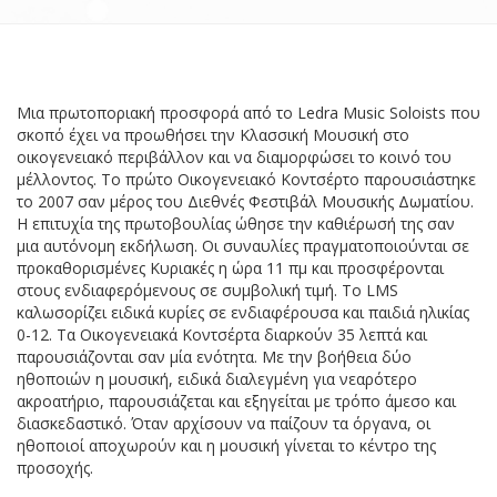
DOWNLOADS
ΕΠΙΚΟΙΝΩΝΙΑ
ΕΛΛΗΝΙΚΆ
Μια πρωτοποριακή προσφορά από το Ledra Music Soloists που
σκοπό έχει να προωθήσει την Κλασσική Μουσική στο
οικογενειακό περιβάλλον και να διαμορφώσει το κοινό του
μέλλοντος. Το πρώτο Οικογενειακό Κοντσέρτο παρουσιάστηκε
το 2007 σαν μέρος του Διεθνές Φεστιβάλ Μουσικής Δωματίου.
Η επιτυχία της πρωτοβουλίας ώθησε την καθιέρωσή της σαν
μια αυτόνομη εκδήλωση. Οι συναυλίες πραγματοποιούνται σε
προκαθορισμένες Κυριακές η ώρα 11 πμ και προσφέρονται
στους ενδιαφερόμενους σε συμβολική τιμή. Το LMS
καλωσορίζει ειδικά κυρίες σε ενδιαφέρουσα και παιδιά ηλικίας
0-12. Τα Οικογενειακά Κοντσέρτα διαρκούν 35 λεπτά και
παρουσιάζονται σαν μία ενότητα. Με την βοήθεια δύο
ηθοποιών η μουσική, ειδικά διαλεγμένη για νεαρότερο
ακροατήριο, παρουσιάζεται και εξηγείται με τρόπο άμεσο και
διασκεδαστικό. Όταν αρχίσουν να παίζουν τα όργανα, οι
ηθοποιοί αποχωρούν και η μουσική γίνεται το κέντρο της
προσοχής.